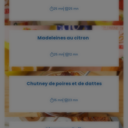
25 mn
25 mn
Temps
Temps
de
de
préparation
cuisson
Madeleines au citron
25 mn
12 mn
Temps
Temps
de
de
préparation
cuisson
Chutney de poires et de dattes
15 mn
23 mn
Temps
Temps
de
de
préparation
cuisson