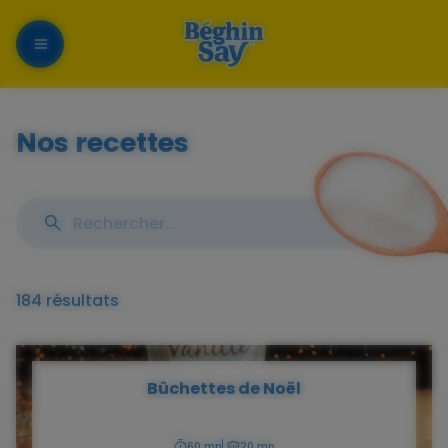
Menu
Nos recettes
Rechercher
Aff
une
les
recette
filt
184 résultats
Bûchettes de Noël
60 mn
20 mn