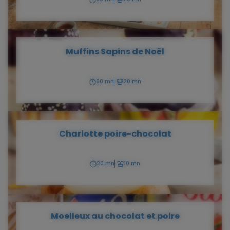
Temps
Temps
de
de
préparation
cuisson
Muffins Sapins de Noël
60 mn
20 mn
Temps
Temps
de
de
préparation
cuisson
Charlotte poire-chocolat
20 mn
10 mn
Temps
Temps
de
de
préparation
cuisson
Moelleux au chocolat et poire