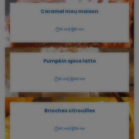
Caramel mou maison
10 mn
5 mn
Temps
Temps
de
de
préparation
cuisson
Pumpkin spice latte
15 mn
40 mn
Temps
Temps
de
de
préparation
cuisson
Brioches citrouilles
40 mn
15 mn
Temps
Temps
de
de