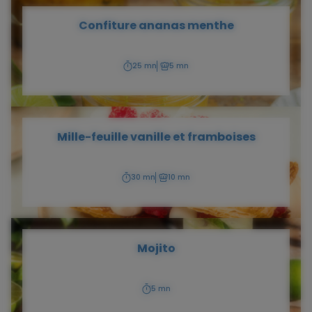
Confiture ananas menthe
25 mn
5 mn
Temps
Temps
de
de
préparation
cuisson
Mille-feuille vanille et framboises
30 mn
10 mn
Temps
Temps
de
de
préparation
cuisson
Mojito
5 mn
Temps
de