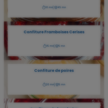
10 mn
45 mn
Temps
Temps
de
de
préparation
cuisson
Confiture Framboises Cerises
15 mn
5 mn
Temps
Temps
de
de
préparation
cuisson
Confiture de poires
20 mn
5 mn
Temps
Temps
de
de
préparation
cuisson