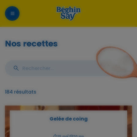
Menu
Nos recettes
Rechercher
Aff
une
les
recette
filt
184 résultats
Gelée de coing
25 mn
20 mn