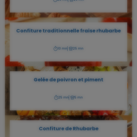
Temps
Temps
de
de
préparation
cuisson
Confiture traditionnelle fraise rhubarbe
10 mn
25 mn
Temps
Temps
de
de
préparation
cuisson
Gelée de poivron et piment
25 mn
5 mn
Temps
Temps
de
de
préparation
cuisson
Confiture de Rhubarbe