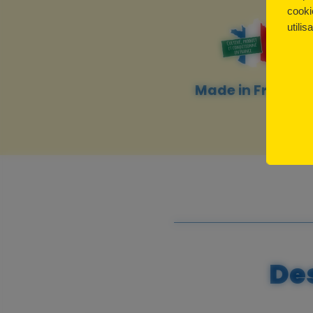
cooki
utilis
Made in France
Des