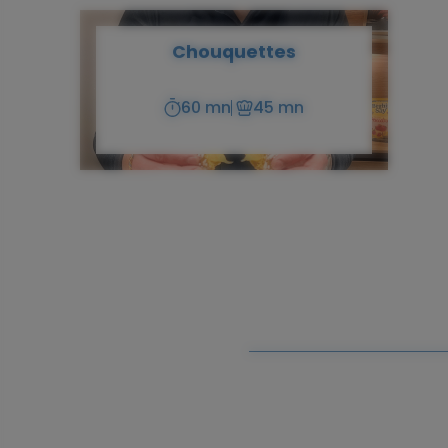
Chouquettes
60 mn
45 mn
Temps
Temps
de
de
préparation
cuisson