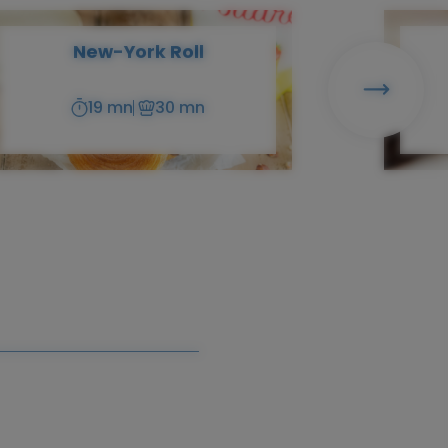
New-York Roll
Suivant
19 mn
30 mn
Temps
Temps
de
de
préparation
cuisson