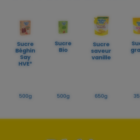
Sucre
Su
Sucre
Sucre
Bio
gra
Béghin
saveur
Say
vanille
HVE*
500g
500g
650g
35