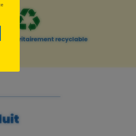
ce
 majoritairement recyclable
duit