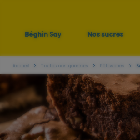
Menu
principal
Béghin Say
Nos sucres
Accueil
Toutes nos gammes
Pâtisseries
S