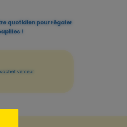
tre quotidien pour régaler
apilles !
sachet verseur