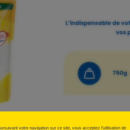
L’indispensable de vo
vos p
750g
ursuivant votre navigation sur ce site, vous acceptez l’utilisation de