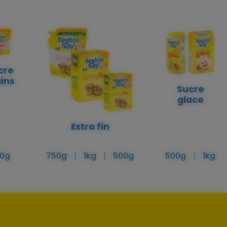
cre
ins
Sucre
glace
Extra fin
0g
750g
1kg
500g
500g
1kg