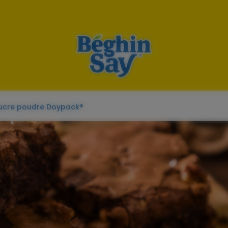
ucre poudre Doypack®