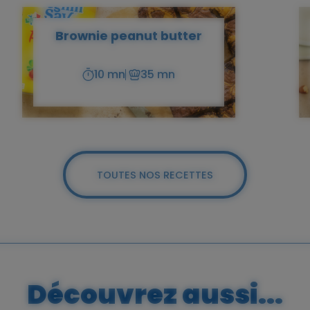
Brownie peanut butter
10 mn
35 mn
Temps
Temps
de
de
préparation
cuisson
TOUTES NOS RECETTES
Découvrez aussi...