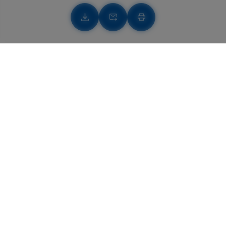
Télécharger
Télécharger
Imprimer
La recette traditionnelle
facile et rapide
15 min de préparation
5 min de cuisson
Facile
Niveau
Succombez à la délicieuse recette de la
confiture de framboises et cerises. Une
préparation maison, facile et rapide qui allie le
goût authentique des framboises juteuses à la