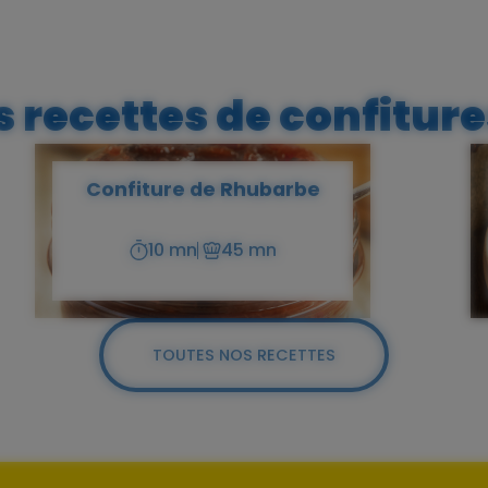
 recettes de confitures
Confiture de Rhubarbe
10 mn
45 mn
Temps
Temps
de
de
préparation
cuisson
TOUTES NOS RECETTES