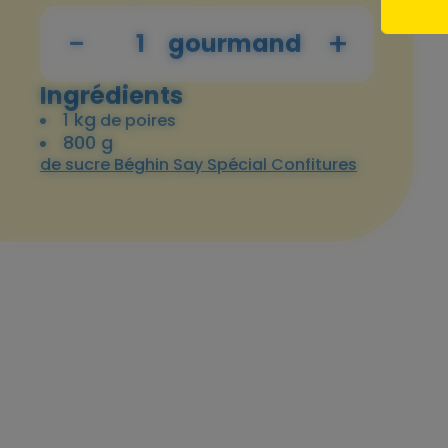
-
+
gourmand
Ingrédients
1 kg
de poires
800 g
de sucre Béghin Say Spécial Confitures