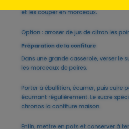
Ensuite, préparer les poires : les nettoye
et les couper en morceaux.
Option : arroser de jus de citron les poi
Préparation de la confiture
Dans une grande casserole, verser le s
les morceaux de poires.
Porter à ébullition, écumer, puis cuire
écumant régulièrement. Le sucre spéci
chronos la confiture maison.
Enfin, mettre en pots et conserver à t