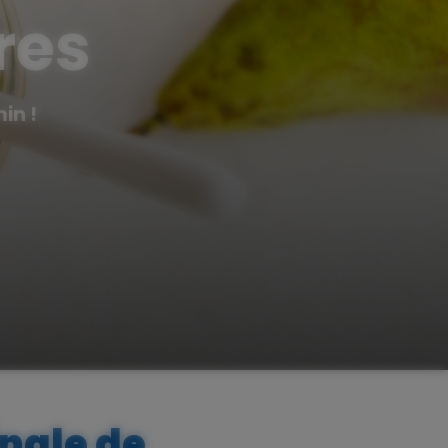
res
in !
inale de