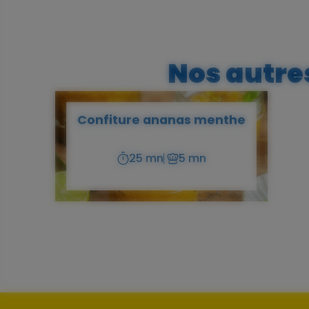
Nos autres
Confiture ananas menthe
25 mn
5 mn
Temps
Temps
de
de
préparation
cuisson