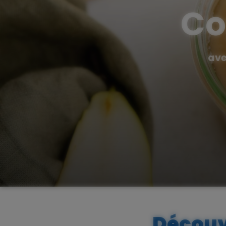
Co
ave
Découvr