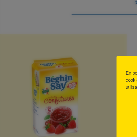
En po
cooki
utilis