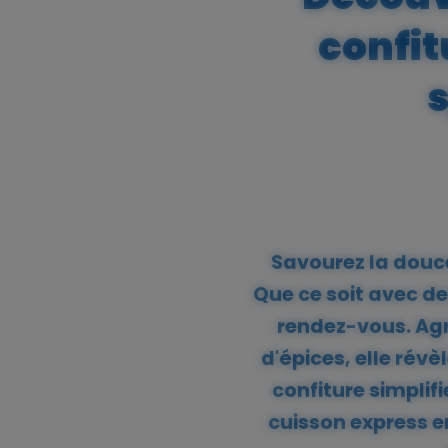
confit
s
Savourez la douceu
Que ce soit avec de
rendez-vous. Agr
d'épices, elle ré
confiture simplif
cuisson express e