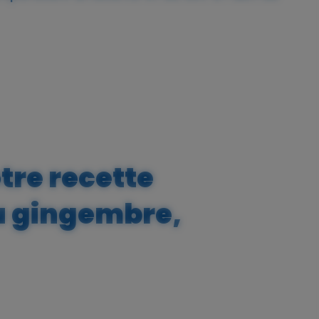
otre recette
du gingembre,