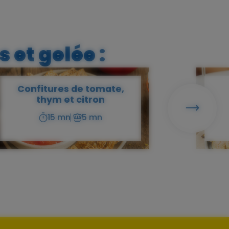
 et gelée :
Confitures de tomate,
thym et citron
Suivant
15 mn
5 mn
Temps
Temps
de
de
préparation
cuisson