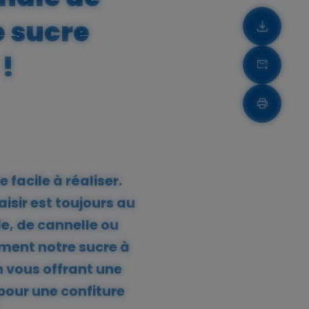
e sucre
Télécha
 !
Télécha
Imprime
 facile à réaliser.
isir est toujours au
e, de cannelle ou
ment notre sucre à
n vous offrant une
pour une confiture