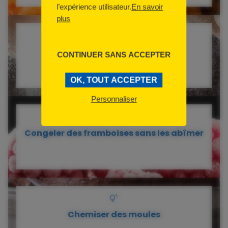
l’expérience utilisateur.
En savoir
plus
Faire lever le pain sans gluten
CONTINUER SANS ACCEPTER
OK, TOUT ACCEPTER
Personnaliser
Congeler des framboises sans les abîmer
Chemiser des moules