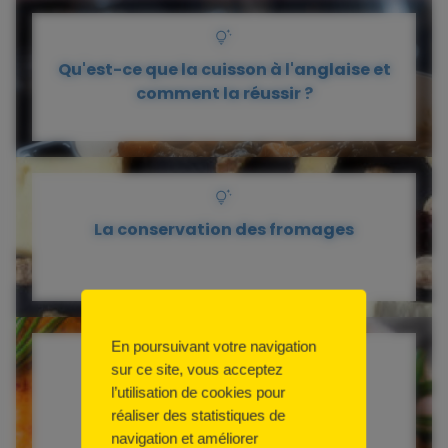
Qu'est-ce que la cuisson à l'anglaise et
comment la réussir ?
La conservation des fromages
En poursuivant votre navigation
sur ce site, vous acceptez
La coloration du poulet rôti
l’utilisation de cookies pour
réaliser des statistiques de
navigation et améliorer