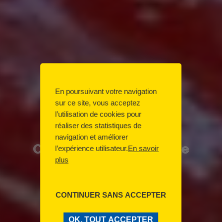
En poursuivant votre navigation
sur ce site, vous acceptez
l’utilisation de cookies pour
réaliser des statistiques de
navigation et améliorer
Confiture rapide fraise
l’expérience utilisateur.
En savoir
rhubarbe
plus
CONTINUER SANS ACCEPTER
OK, TOUT ACCEPTER