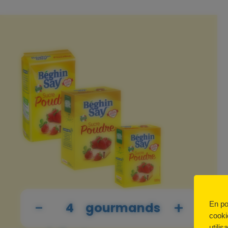
-
+
En po
gourmands
cooki
utilis