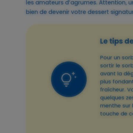
les amateurs d’agrumes. Attention, une
bien de devenir votre dessert signatur
Le tips d
Pour un sor
sortir le so
avant la dég
plus fondan
fraîcheur. 
quelques zes
menthe sur l
touche de co