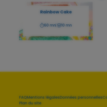
Rainbow Cake
60 mn
10 mn
Temps
Temps
de
de
préparation
cuisson
FAQ
Mentions légales
Données personnelles
C
Plan du site