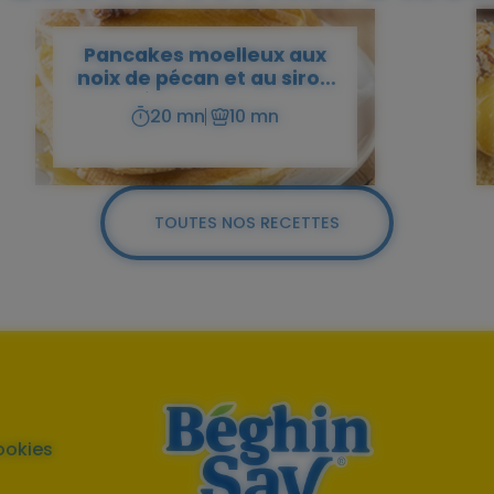
Pancakes moelleux aux
noix de pécan et au sirop
d'épices maison
20 mn
10 mn
Temps
Temps
de
de
préparation
cuisson
TOUTES NOS RECETTES
ookies