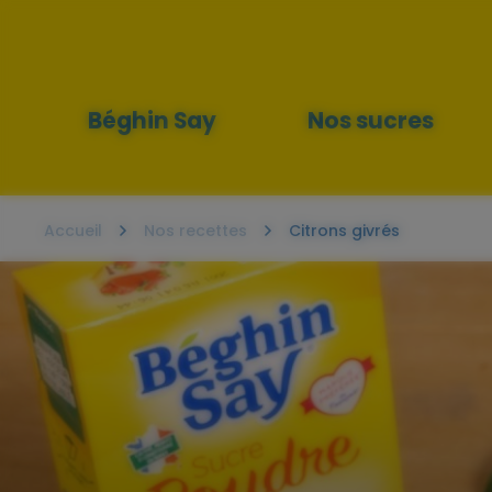
Menu
principal
Béghin Say
Nos sucres
Accueil
Nos recettes
Citrons givrés