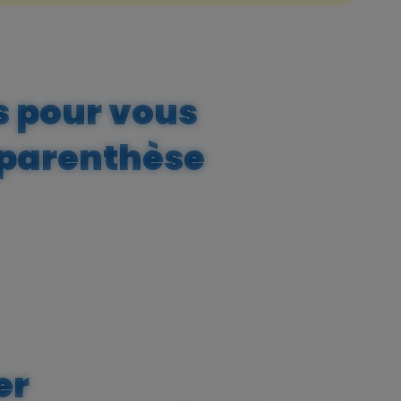
s pour vous
e parenthèse
er