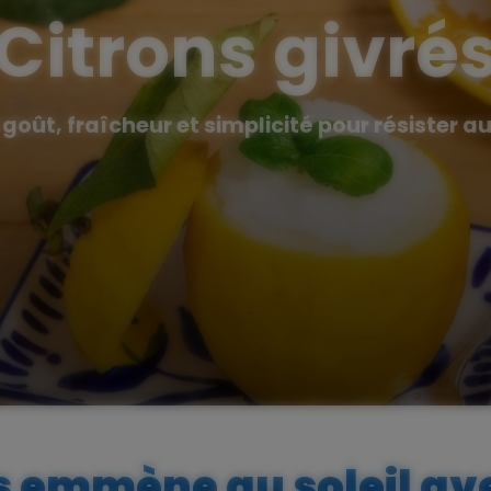
Citrons givré
e goût, fraîcheur et simplicité pour résister a
 emmène au soleil av