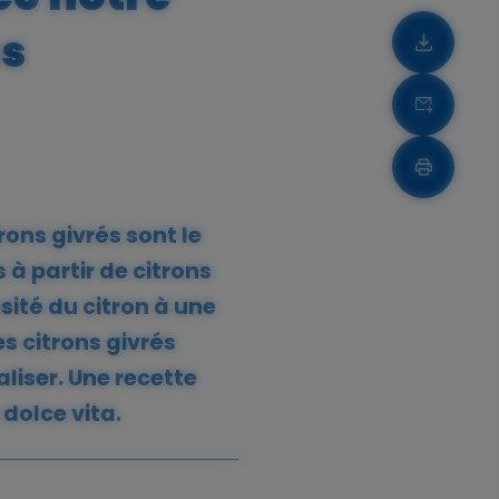
és
Télécha
Télécha
Imprime
ons givrés sont le
 à partir de citrons
nsité du citron à une
s citrons givrés
liser. Une recette
 dolce vita.