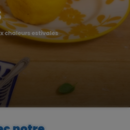
s
ux chaleurs estivales
ec notre