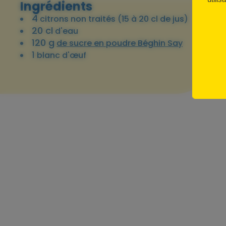
Ingrédients
4
citrons non traités (15 à 20 cl de jus)
20 cl
d'eau
120 g
de sucre en poudre Béghin Say
1
blanc d'œuf