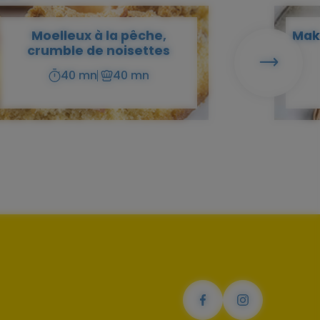
Moelleux à la pêche,
Maki
crumble de noisettes
Suivant
40 mn
40 mn
Temps
Temps
de
de
préparation
cuisson
Facebook
Instagram