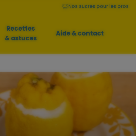
Nos sucres pour les pros
Recettes
Aide & contact
& astuces