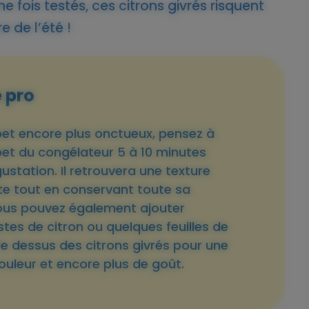
 fois testés, ces citrons givrés risquent
e de l’été !
e pro
bet encore plus onctueux, pensez à
rbet du congélateur 5 à 10 minutes
ustation. Il retrouvera une texture
te tout en conservant toute sa
Vous pouvez également ajouter
tes de citron ou quelques feuilles de
e dessus des citrons givrés pour une
uleur et encore plus de goût.